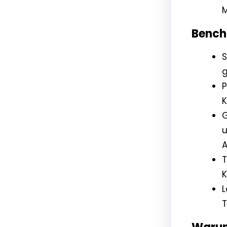
M
Bench
S
g
P
G
u
A
T
K
L
T