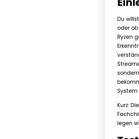
Einl
Du wills
oder ob 
Ryzen g
Erkennt
verstän
Streamer
sondern
bekomms
System l
Kurz: Di
Fachchi
legen wi