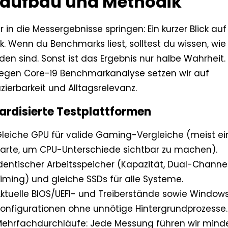
taufbau und Methodik
r in die Messergebnisse springen: Ein kurzer Blick au
. Wenn du Benchmarks liest, solltest du wissen, wie 
en sind. Sonst ist das Ergebnis nur halbe Wahrheit. 
egen Core-i9 Benchmarkanalyse setzen wir auf
ierbarkeit und Alltagsrelevanz.
ardisierte Testplattformen
leiche GPU für valide Gaming-Vergleiche (meist e
arte, um CPU-Unterschiede sichtbar zu machen).
dentischer Arbeitsspeicher (Kapazität, Dual-Channe
iming) und gleiche SSDs für alle Systeme.
ktuelle BIOS/UEFI- und Treiberstände sowie Window
onfigurationen ohne unnötige Hintergrundprozesse.
ehrfachdurchläufe: Jede Messung führen wir minde