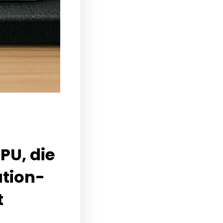
PU, die
tion-
t