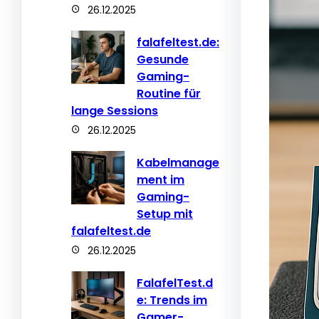
26.12.2025
falafeltest.de:
Gesunde
Gaming-
Routine für
lange Sessions
26.12.2025
Kabelmanage
ment im
Gaming-
Setup mit
falafeltest.de
26.12.2025
FalafelTest.d
e: Trends im
Gamer-