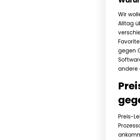
Warum
Wir woll
Alltag 
verschi
Favorit
gegen C
Softwar
andere a
Prei
gege
Preis-L
Prozess
ankommt