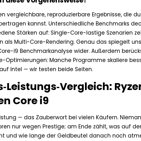
 diese Vorgehensweise?
en vergleichbare, reproduzierbare Ergebnisse, die d
übertragen kannst. Unterschiedliche Benchmarks de
edene Stärken auf: Single-Core-lastige Szenarien z
en als Multi-Core-Rendering. Genau das spiegelt un
ore-i9 Benchmarkanalyse wider. Außerdem berücks
e-Optimierungen: Manche Programme skaliere bess
uf Intel — wir testen beide Seiten.
s‑Leistungs‑Vergleich: Ryze
n Core i9
eistung — das Zauberwort bei vielen Käufern. Niema
oren nur wegen Prestige; am Ende zählt, was auf de
 und wie lange der Geldbeutel danach noch atme