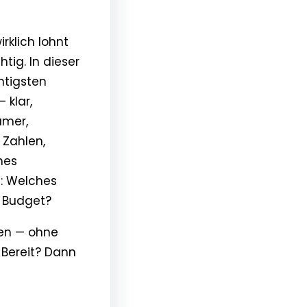
irklich lohnt
tig. In dieser
htigsten
 klar,
amer,
 Zahlen,
mes
m: Welches
n Budget?
ffen — ohne
 Bereit? Dann