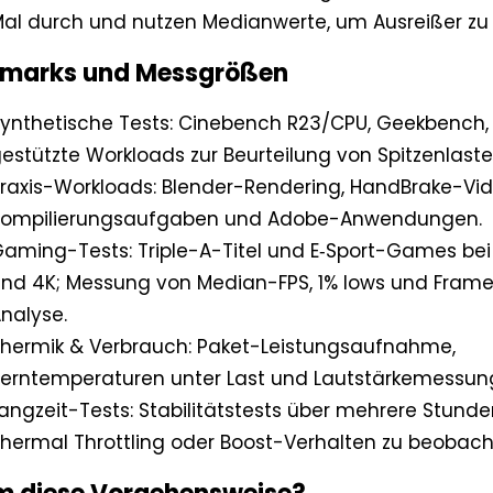
al durch und nutzen Medianwerte, um Ausreißer zu 
marks und Messgrößen
ynthetische Tests: Cinebench R23/CPU, Geekbench,
estützte Workloads zur Beurteilung von Spitzenlaste
raxis-Workloads: Blender-Rendering, HandBrake-Vi
Kompilierungsaufgaben und Adobe-Anwendungen.
aming-Tests: Triple-A-Titel und E‑Sport-Games bei
nd 4K; Messung von Median-FPS, 1% lows und Fram
nalyse.
hermik & Verbrauch: Paket-Leistungsaufnahme,
erntemperaturen unter Last und Lautstärkemessung
angzeit-Tests: Stabilitätstests über mehrere Stund
hermal Throttling oder Boost-Verhalten zu beobach