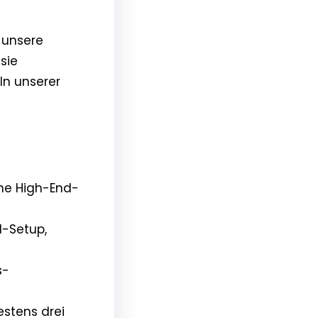
f unsere
sie
In unserer
ine High-End-
l-Setup,
s-
stens drei