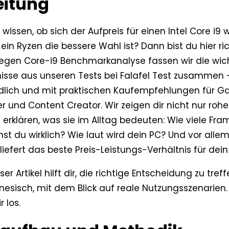
eitung
t wissen, ob sich der Aufpreis für einen Intel Core i9 w
ein Ryzen die bessere Wahl ist? Dann bist du hier rich
egen Core-i9 Benchmarkanalyse fassen wir die wic
nisse aus unseren Tests bei Falafel Test zusammen —
dlich und mit praktischen Kaufempfehlungen für G
 und Content Creator. Wir zeigen dir nicht nur rohe
 erklären, was sie im Alltag bedeuten: Wie viele Fra
t du wirklich? Wie laut wird dein PC? Und vor alle
iefert das beste Preis-Leistungs-Verhältnis für dei
eser Artikel hilft dir, die richtige Entscheidung zu tre
nesisch, mit dem Blick auf reale Nutzungsszenarien.
r los.