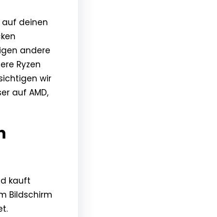
u auf deinen
cken
eigen andere
sere Ryzen
ichtigen wir
er auf AMD,
n
nd kauft
m Bildschirm
t.