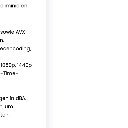
eliminieren.
 sowie AVX-
n.
deoencoding,
 1080p, 1440p
e-Time-
en in dBA.
en, um
ten.