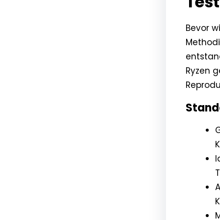
Tes
Bevor wi
Methodik
entstand
Ryzen g
Reproduz
Stand
G
K
I
T
A
K
M