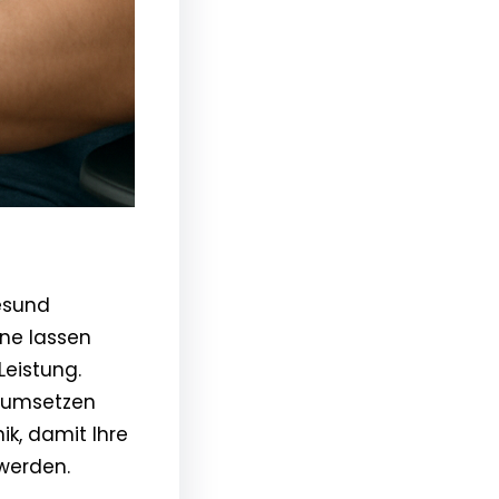
esund
ne lassen
Leistung.
rt umsetzen
k, damit Ihre
 werden.