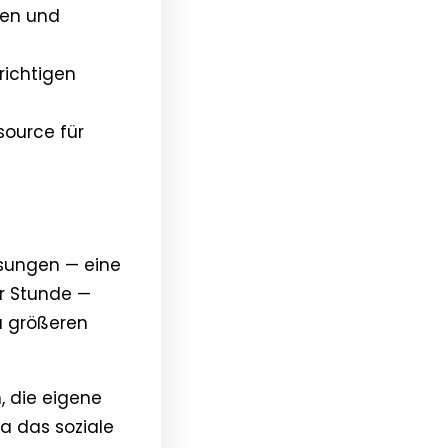
sen und
richtigen
source für
ssungen — eine
r Stunde —
zu größeren
, die eigene
a das soziale