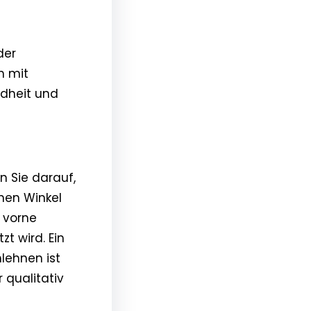
der
h mit
dheit und
en Sie darauf,
nen Winkel
 vorne
t wird. Ein
mlehnen ist
 qualitativ