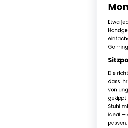
Mon
Etwa je
Handgel
einfach
Gaming-
Sitzpo
Die rich
dass Ih
von ung
gekippt
Stuhl mi
ideal —
passen.