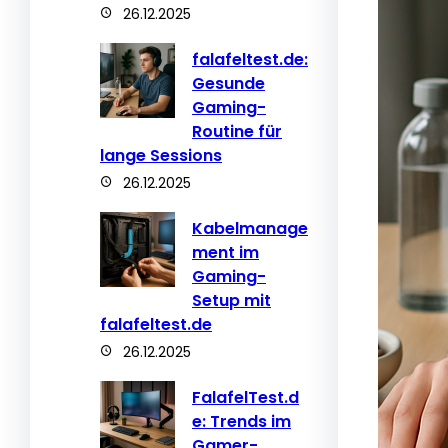
26.12.2025
falafeltest.de:
Gesunde
Gaming-
Routine für
lange Sessions
26.12.2025
Kabelmanage
ment im
Gaming-
Setup mit
falafeltest.de
26.12.2025
FalafelTest.d
e: Trends im
Gamer-