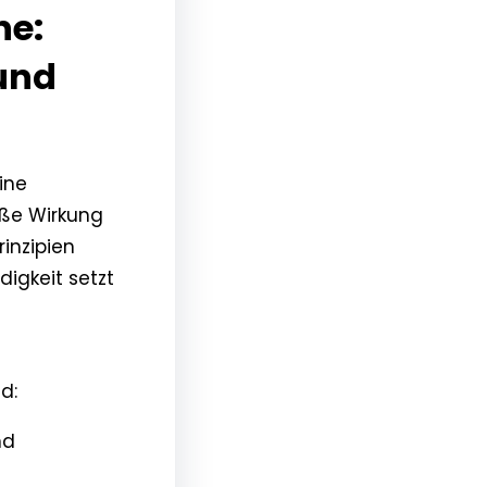
ne:
und
ine
ße Wirkung
inzipien
digkeit setzt
d:
nd